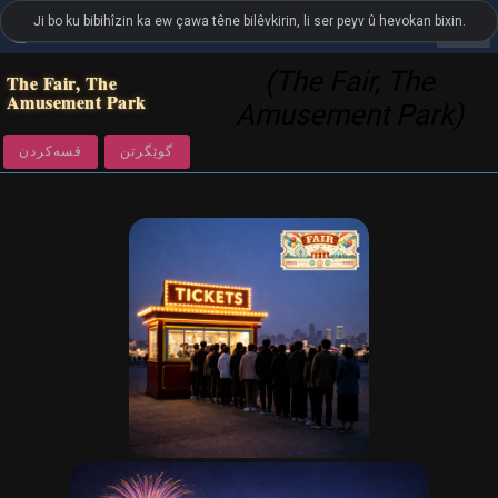
Ji bo ku bibihîzin ka ew çawa têne bilêvkirin, li ser peyv û hevokan bixin.
settings
LanguageGuide.org
•
Ferhenga Dîtbarî ya Inglîziya Brîtanî
(The Fair, The
The Fair, The
Amusement Park
Amusement Park)
گوێگرتن
قسەكردن