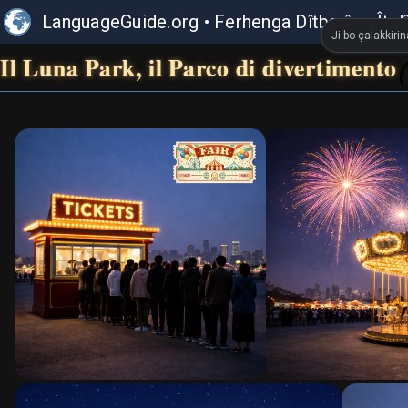
LanguageGuide.org
•
Ferhenga Dîtbarî ya Îtal
Ji bo çalakkiri
Il Luna Park, il Parco di divertimento