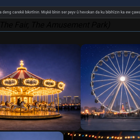
î
na deng carekê bikirtînin. Mişkê bînin ser peyv û hevokan da ku bibihîzin ka ew çawa 
(The Fair, The Amusement Park)