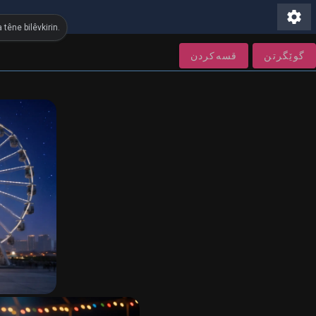
settings
têne bilêvkirin.
گوێگرتن
قسەكردن