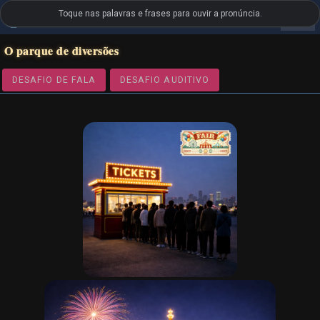
Toque nas palavras e frases para ouvir a pronúncia.
settings
LanguageGuide.org
•
Vocabulário Visual de Português
O parque de diversões
DESAFIO DE FALA
DESAFIO AUDITIVO