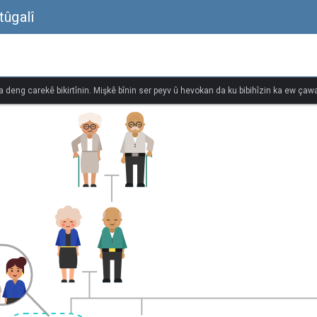
tûgalî
na deng carekê bikirtînin. Mişkê bînin ser peyv û hevokan da ku bibihîzin ka ew çawa 