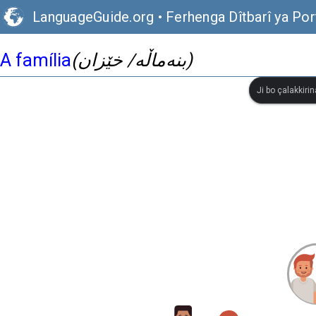
LanguageGuide.org
•
Ferhenga Dîtbarî ya Por
A família
(بنەماڵە/ خێزان)
Ji bo çalakkiri