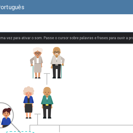
Português
uma vez para ativar o som. Passe o cursor sobre palavras e frases para ouvir a pr