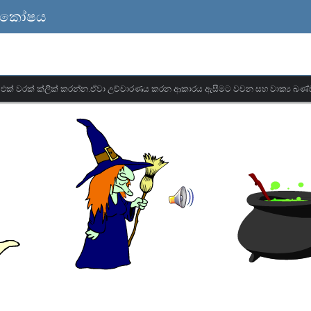
 ශබ්ද කෝෂය
මට එක් වරක් ක්ලික් කරන්න.ඒවා උච්චාරණය කරන ආකාරය ඇසීමට වචන සහ වාක්‍ය ඛණ