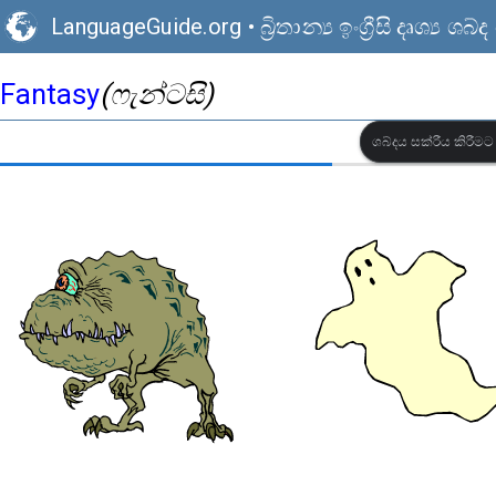
LanguageGuide.org
•
බ්‍රිතාන්‍ය ඉංග්‍රීසි දෘශ්‍ය
Fantasy
(ෆැන්ටසි)
ශබ්දය සක්රීය කිරී