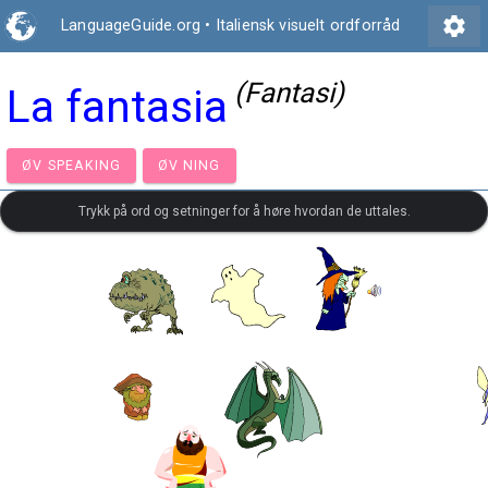
settings
LanguageGuide.org
•
Italiensk visuelt ordforråd
(Fantasi)
La fantasia
ØV SPEAKING
ØV NING
Trykk på ord og setninger for å høre hvordan de uttales.