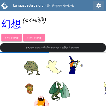
settings
LanguageGuide.org
•
চীনা ভিজ্যুয়াল শব্দভাণ্ডার
(কল্পকাহিনী)
幻想
কথন চ্যালেঞ্জ
শ্রবণ চ্যালেঞ্জ
शब्द এবং বাক্যাংশগুলির উচ্চারণ শুনতে সেগুলিতে ট্যাপ করুন।