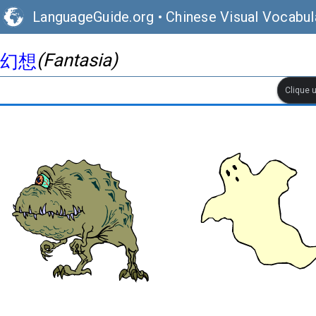
LanguageGuide.org
•
Chinese Visual Vocabul
(Fantasia)
幻想
Clique 