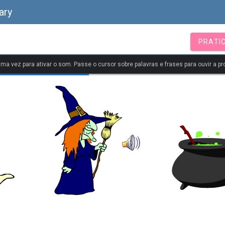
ary
PRATI
uma vez para ativar o som. Passe o cursor sobre palavras e frases para ouvir a pr