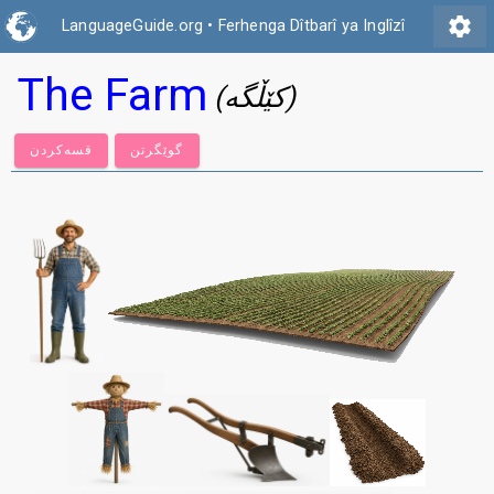
settings
LanguageGuide.org
•
Ferhenga Dîtbarî ya Inglîzî
The Farm
(کێڵگە)
گوێگرتن
قسەكردن