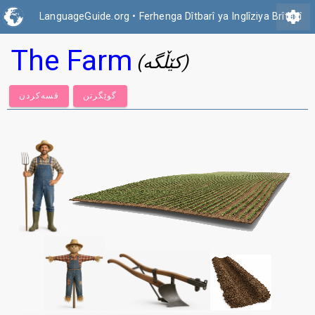
settings
LanguageGuide.org
•
Ferhenga Dîtbarî ya Inglîziya Brîtanî
The Farm
(کێڵگە)
گوێگرتن
قسەكردن