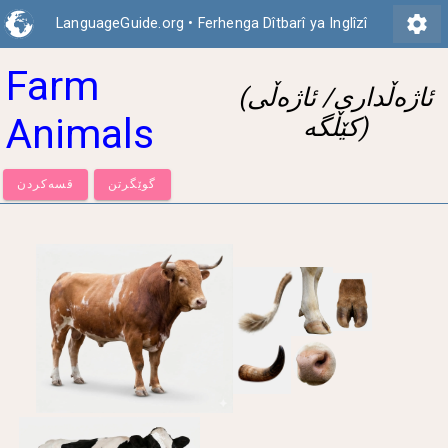
settings
LanguageGuide.org
•
Ferhenga Dîtbarî ya Inglîzî
Farm
(ئاژەڵداری/ ئاژەڵی
Animals
کێڵگە)
گوێگرتن
قسەكردن