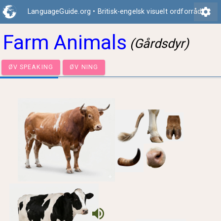
settings
LanguageGuide.org
•
Britisk-engelsk visuelt ordforråd
Farm Animals
(Gårdsdyr)
ØV SPEAKING
ØV NING
volume_up