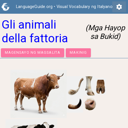
settings
LanguageGuide.org
•
Visual Vocabulary ng Italyano
Gli animali
(Mga Hayop
della fattoria
sa Bukid)
MAGENSAYO NG MAGSALITA
MAKINIG