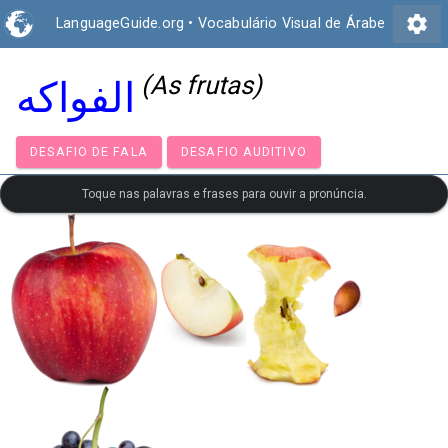
settings
LanguageGuide.org
•
Vocabulário Visual de Árabe
(As frutas)
الفواكه
DESAFIO DE FALA
DESAFIO AUDITIVO
Toque nas palavras e frases para ouvir a pronúncia.