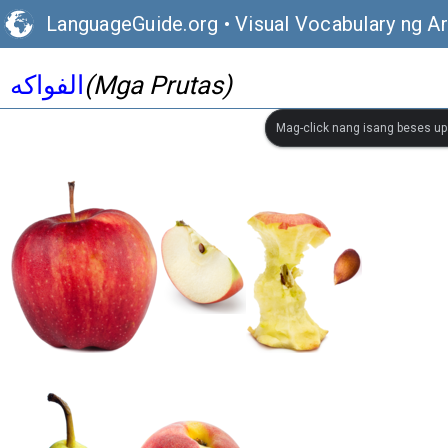
LanguageGuide.org
•
Visual Vocabulary ng A
الفواكه
(Mga Prutas)
Mag-click nang isang beses up