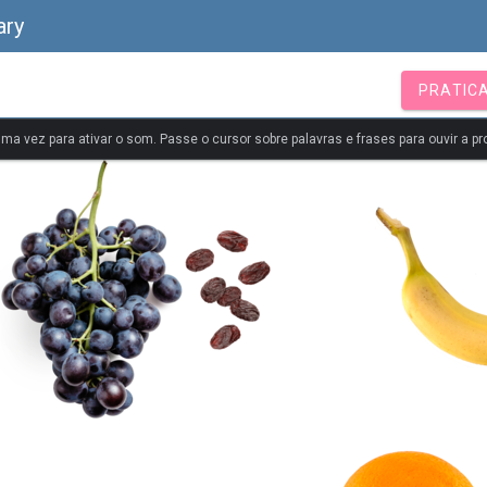
ary
PRATIC
uma vez para ativar o som. Passe o cursor sobre palavras e frases para ouvir a pr