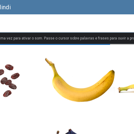
indi
uma vez para ativar o som. Passe o cursor sobre palavras e frases para ouvir a pr