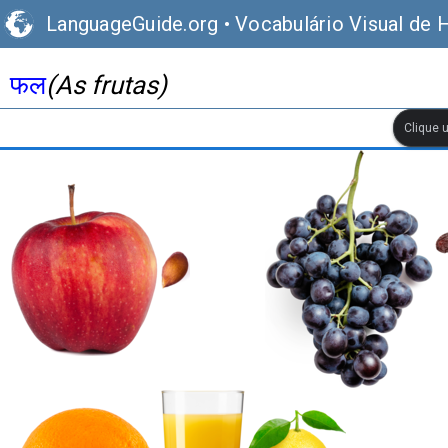
LanguageGuide.org
•
Vocabulário Visual de H
फल
(As frutas)
Clique 