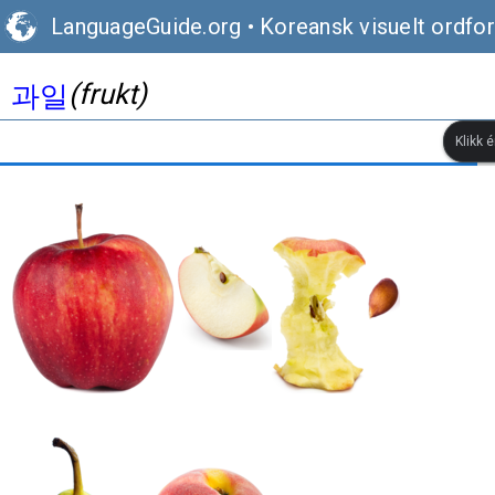
LanguageGuide.org
•
Koreansk visuelt ordfo
(frukt)
과일
Klikk 