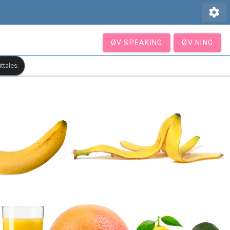
settings
ØV SPEAKING
ØV NING
ttales.