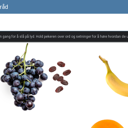
rråd
én gang for å slå på lyd. Hold pekeren over ord og setninger for å høre hvordan de u