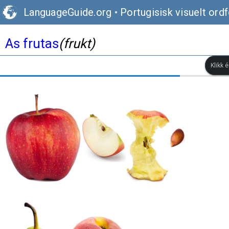
LanguageGuide.org
•
Portugisisk visuelt ord
As frutas
(frukt)
Klikk 