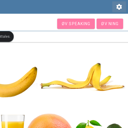
settings
ØV SPEAKING
ØV NING
ttales.