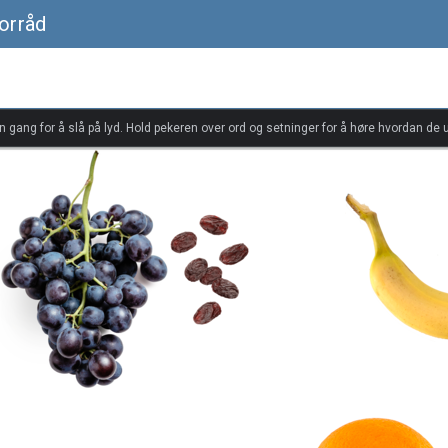
forråd
én gang for å slå på lyd. Hold pekeren over ord og setninger for å høre hvordan de u