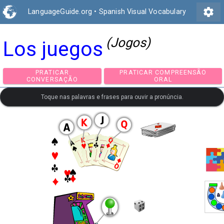
settings
LanguageGuide.org
•
Spanish Visual Vocabulary
(Jogos)
Los juegos
PRATICAR
PRATICAR COMPREEN
CONVERSAÇÃO
ORAL
Toque nas palavras e frases para ouvir a pronúncia.