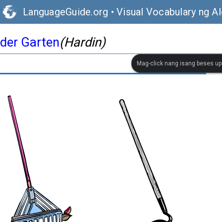
LanguageGuide.org
•
Visual Vocabulary ng A
der Garten
(Hardin)
Mag-click nang isang beses up