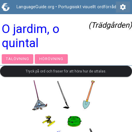
settings
LanguageGuide.org
•
Portugisiskt visuellt ordförråd
(Trädgården)
O jardim, o
quintal
TALÖVNING
HÖRÖVNING
Tryck på ord och fraser för att höra hur de uttalas.