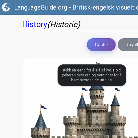
LanguageGuide.org
•
Britisk-engelsk visuelt 
History
(Historie)
Castle
Royal
Klikk én gang for å slå på lyd. Hold
pekeren over ord og setninger for å
høre hvordan de uttales.