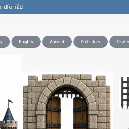
ordforråd
ty
Knights
Ancient
Prehistory
Pirate