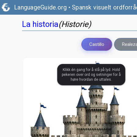
LanguageGuide.org
•
Spansk visuelt ordforrå
La historia
(Historie)
Castillo
Realez
Klikk én gang for å slå på lyd. Hold
pekeren over ord og setninger for å
høre hvordan de uttales.