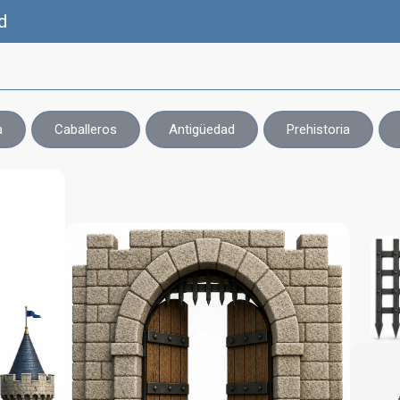
d
a
Caballeros
Antigüedad
Prehistoria