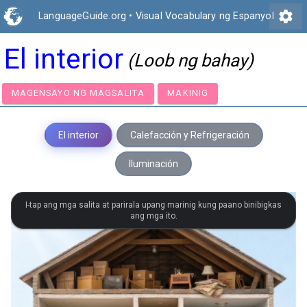
settings
LanguageGuide.org
•
Visual Vocabulary ng Espanyol
El interior
(Loob ng bahay)
MAGENSAYO NG MAGSALITA
MAKINIG
El interior
Calefacción y Refrigeración
Iluminación
I-tap ang mga salita at parirala upang marinig kung paano binibigkas
ang mga ito.