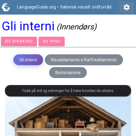
settings
LanguageGuide.org
•
Italiensk visuelt ordforråd
Gli interni
(Innendørs)
ØV SPEAKING
ØV NING
Gli interni
Riscaldamento e Raffreddamento
Illuminazione
Trykk på ord og setninger for å høre hvordan de uttales.