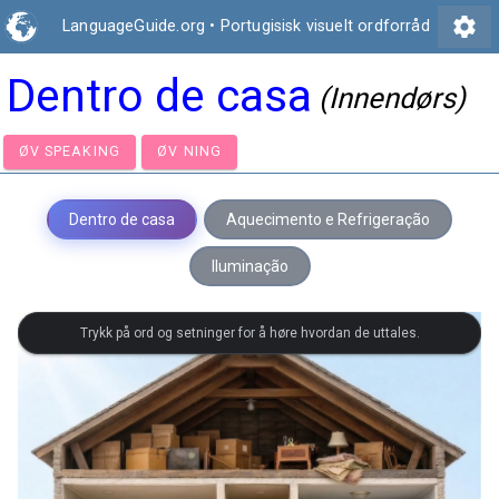
settings
LanguageGuide.org
•
Portugisisk visuelt ordforråd
Dentro de casa
(Innendørs)
ØV SPEAKING
ØV NING
Dentro de casa
Aquecimento e Refrigeração
Iluminação
Trykk på ord og setninger for å høre hvordan de uttales.