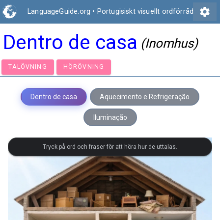
settings
LanguageGuide.org
•
Portugisiskt visuellt ordförråd
Dentro de casa
(Inomhus)
TALÖVNING
HÖRÖVNING
Dentro de casa
Aquecimento e Refrigeração
Iluminação
Tryck på ord och fraser för att höra hur de uttalas.