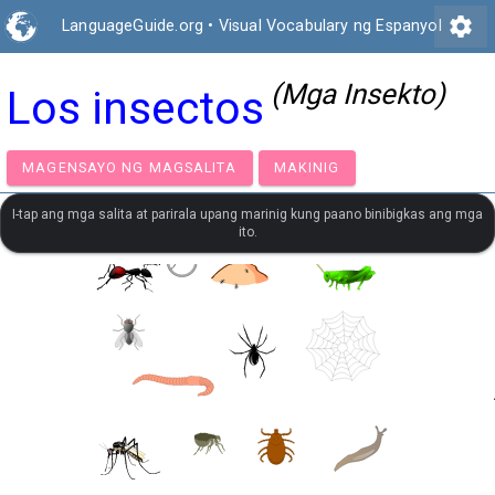
settings
LanguageGuide.org
•
Visual Vocabulary ng Espanyol
(Mga Insekto)
Los insectos
MAGENSAYO NG MAGSALITA
MAKINIG
I-tap ang mga salita at parirala upang marinig kung paano binibigkas ang mga
ito.