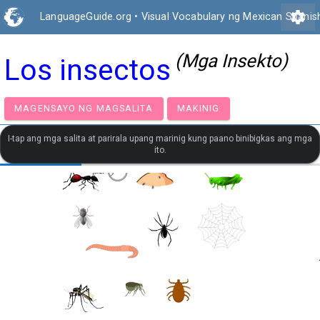
settings
LanguageGuide.org
•
Visual Vocabulary ng Mexican Spanis
(Mga Insekto)
Los insectos
MAGENSAYO NG MAGSALITA
MAKINIG
I-tap ang mga salita at parirala upang marinig kung paano binibigkas ang mga
ito.