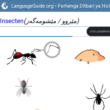
LanguageGuide.org
•
Ferhenga Dîtbarî ya Hol
Insecten
(مێروو / مێشومەگەز)
Ji bo çalakkiri