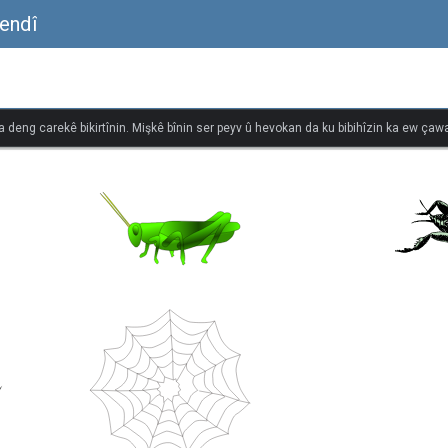
endî
na deng carekê bikirtînin. Mişkê bînin ser peyv û hevokan da ku bibihîzin ka ew çawa 