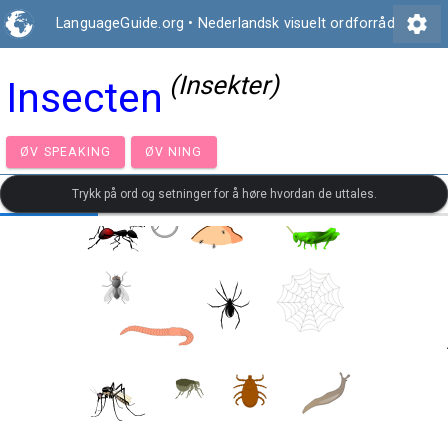
settings
LanguageGuide.org
•
Nederlandsk visuelt ordforråd
(Insekter)
Insecten
ØV SPEAKING
ØV NING
Trykk på ord og setninger for å høre hvordan de uttales.