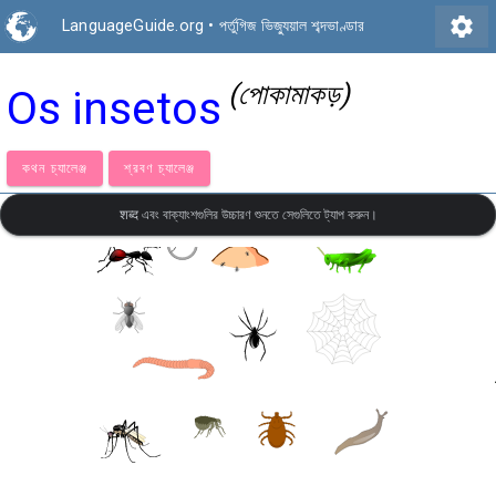
settings
LanguageGuide.org
•
পর্তুগিজ ভিজ্যুয়াল শব্দভাণ্ডার
(পোকামাকড়)
Os insetos
কথন চ্যালেঞ্জ
শ্রবণ চ্যালেঞ্জ
शब्द এবং বাক্যাংশগুলির উচ্চারণ শুনতে সেগুলিতে ট্যাপ করুন।