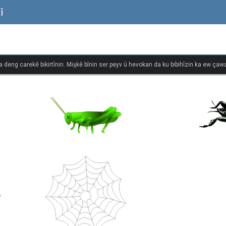
î
na deng carekê bikirtînin. Mişkê bînin ser peyv û hevokan da ku bibihîzin ka ew çawa 