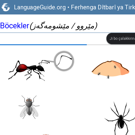
LanguageGuide.org
•
Ferhenga Dîtbarî ya Tirk
Böcekler
(مێروو / مێشومەگەز)
Ji bo çalakkiri