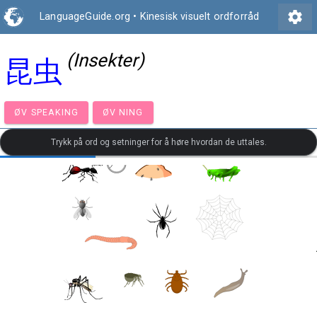
settings
LanguageGuide.org
•
Kinesisk visuelt ordforråd
(Insekter)
昆虫
ØV SPEAKING
ØV NING
Trykk på ord og setninger for å høre hvordan de uttales.