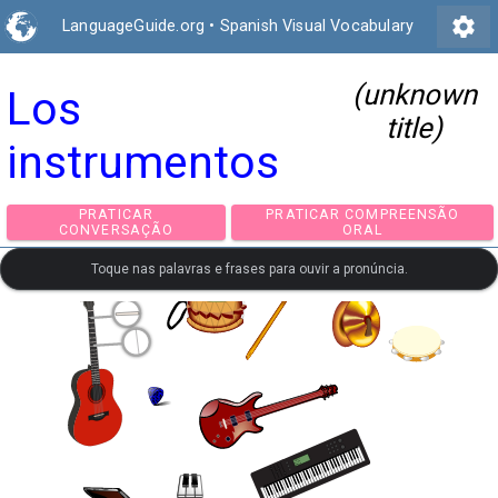
settings
LanguageGuide.org
•
Spanish Visual Vocabulary
(unknown
Los
title)
instrumentos
PRATICAR
PRATICAR COMPREEN
CONVERSAÇÃO
ORAL
Toque nas palavras e frases para ouvir a pronúncia.