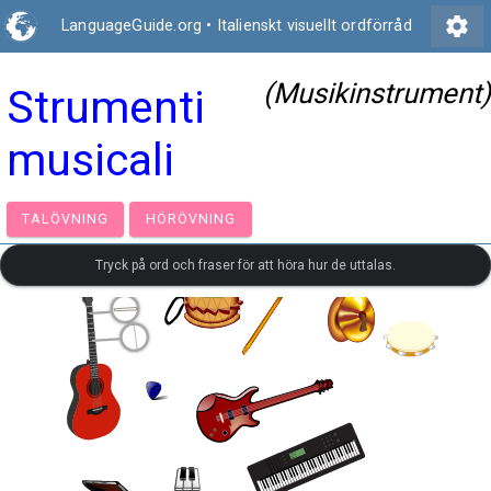
settings
LanguageGuide.org
•
Italienskt visuellt ordförråd
(Musikinstrument)
Strumenti
musicali
TALÖVNING
HÖRÖVNING
Tryck på ord och fraser för att höra hur de uttalas.