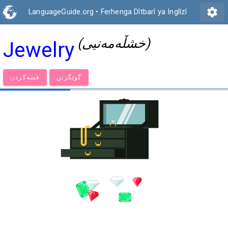
settings
LanguageGuide.org
•
Ferhenga Dîtbarî ya Inglîzî
(خشڵەمەنیی)
Jewelry
گوێگرتن
قسەكردن