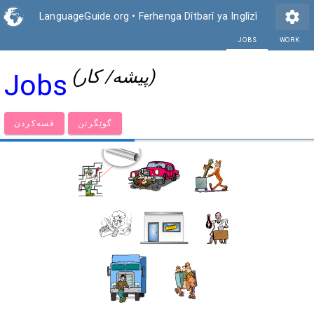
settings
LanguageGuide.org
•
Ferhenga Dîtbarî ya Inglîzî
(پیشە/ کار)
Jobs
گوێگرتن
قسەكردن