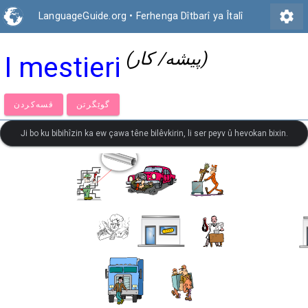
settings
LanguageGuide.org
•
Ferhenga Dîtbarî ya Îtalî
(پیشە/ کار)
I mestieri
گوێگرتن
قسەكردن
Ji bo ku bibihîzin ka ew çawa têne bilêvkirin, li ser peyv û hevokan bixin.