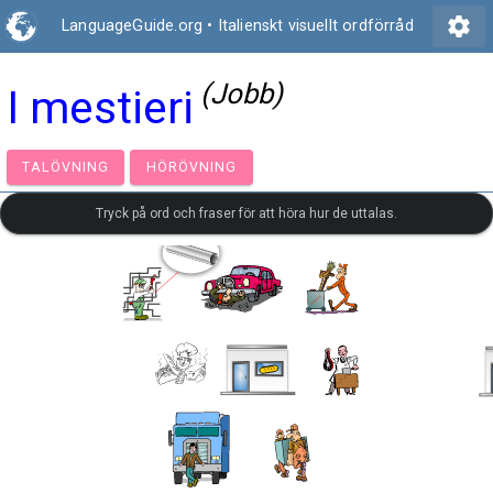
settings
LanguageGuide.org
•
Italienskt visuellt ordförråd
(Jobb)
I mestieri
TALÖVNING
HÖRÖVNING
Tryck på ord och fraser för att höra hur de uttalas.