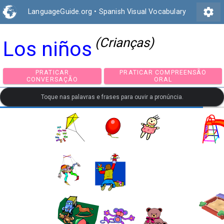
settings
LanguageGuide.org
•
Spanish Visual Vocabulary
(Crianças)
Los niños
PRATICAR
PRATICAR COMPREEN
CONVERSAÇÃO
ORAL
Toque nas palavras e frases para ouvir a pronúncia.