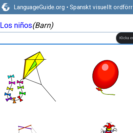
LanguageGuide.org
•
Spanskt visuellt ordför
Los niños
(Barn)
Klicka e