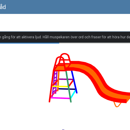
råd
n gång för att aktivera ljud. Håll muspekaren över ord och fraser för att höra hur de