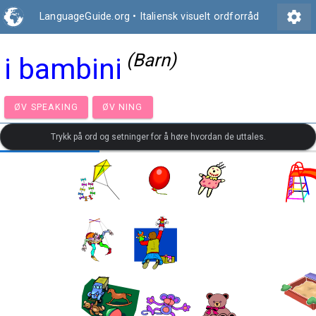
settings
LanguageGuide.org
•
Italiensk visuelt ordforråd
(Barn)
i bambini
ØV SPEAKING
ØV NING
Trykk på ord og setninger for å høre hvordan de uttales.