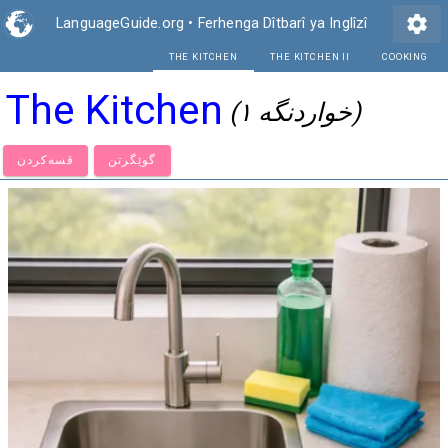
settings
LanguageGuide.org
•
Ferhenga Dîtbarî ya Inglîzî
THE KITCHEN
THE K
The Kitchen
(خواردنگە ١)
گوێگرتن
قسەكردن