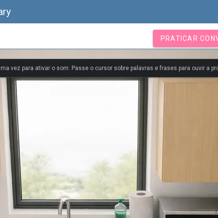
ary
PRATICAR CON
uma vez para ativar o som. Passe o cursor sobre palavras e frases para ouvir a pr