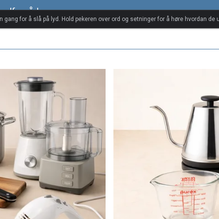
ordforråd
én gang for å slå på lyd. Hold pekeren over ord og setninger for å høre hvordan de u