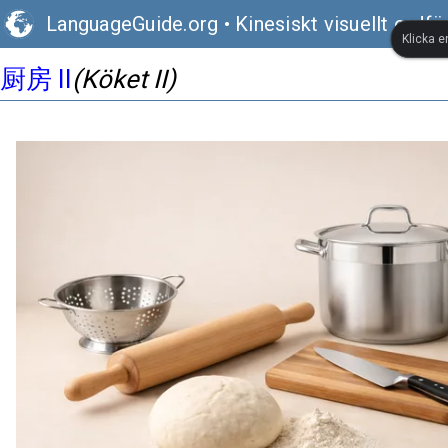
LanguageGuide.org
•
Kinesiskt visuellt ordfö
Klicka e
厨房 II
(Köket II)