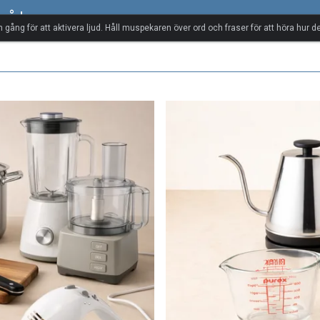
rråd
n gång för att aktivera ljud. Håll muspekaren över ord och fraser för att höra hur de