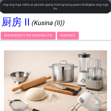
I-tap ang mga salita at parirala upang marinig kung paano binibigkas ang mga
settings
LanguageGuide.org
•
Visual Vocabulary ng Tsino
ito.
厨房 II
(Kusina (II))
MAGENSAYO NG MAGSALITA
MAKINIG